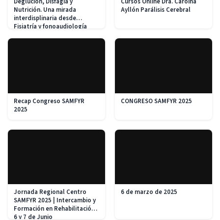
Deglución, Disfagia y
Cursos Online Dra. Caroina
Nutrición. Una mirada
Ayllón Parálisis Cerebral
interdisplinaria desde
Fisiatría y fonoaudiología
Recap Congreso SAMFYR
CONGRESO SAMFYR 2025
2025
Jornada Regional Centro
6 de marzo de 2025
SAMFYR 2025 | Intercambio y
Formación en Rehabilitación -
6 y 7 de Junio