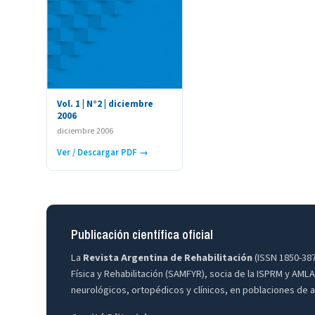
Vol. 1 | N°2 | diciembre
2006
diciembre 2006
Ver / Descargar PDF →
Publicación científica oficial
La
Revista Argentina de Rehabilitación
(ISSN 1850-387X
Física y Rehabilitación (SAMFYR), socia de la ISPRM y AML
neurológicos, ortopédicos y clínicos, en poblaciones de a