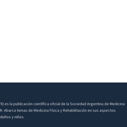
) es la publicación científica oficial de la Sociedad Argentina de Medicina
AR. Abarca temas de Medicina Física y Rehabilitación en sus aspectos
dultos y niños.